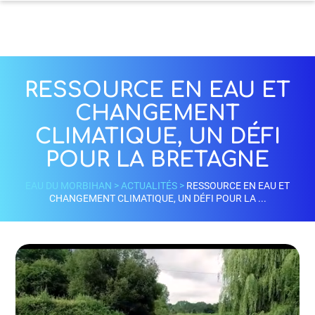
RESSOURCE EN EAU ET
CHANGEMENT
CLIMATIQUE, UN DÉFI
POUR LA BRETAGNE
EAU DU MORBIHAN
>
ACTUALITÉS
>
RESSOURCE EN EAU ET
CHANGEMENT CLIMATIQUE, UN DÉFI POUR LA ...