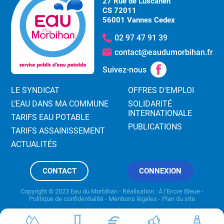
27 Rue de Luscanen
CS 72011
56001 Vannes Cedex
02 97 47 91 39
contact@eaudumorbihan.fr
Suivez-nous
LE SYNDICAT
OFFRES D'EMPLOI
L’EAU DANS MA COMMUNE
SOLIDARITÉ
INTERNATIONALE
TARIFS EAU POTABLE
PUBLICATIONS
TARIFS ASSAINISSEMENT
ACTUALITÉS
CONTACT
CONNEXION
Copyright © 2023 Eau du Morbihan - Réalisation :
À l'Encre Bleue
-
Politique de confidentialité
-
Mentions légales
-
Plan du site