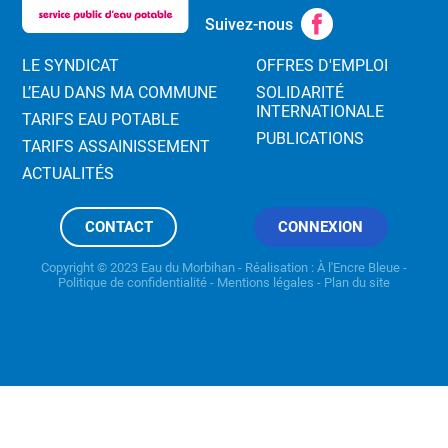
Suivez-nous
LE SYNDICAT
OFFRES D'EMPLOI
L’EAU DANS MA COMMUNE
SOLIDARITÉ
INTERNATIONALE
TARIFS EAU POTABLE
PUBLICATIONS
TARIFS ASSAINISSEMENT
ACTUALITÉS
CONTACT
CONNEXION
Copyright © 2023 Eau du Morbihan - Réalisation :
À l'Encre Bleue
-
Politique de confidentialité
-
Mentions légales
-
Plan du site