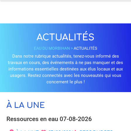
ACTUALITÉS
EAU DU MORBIHAN
>
ACTUALITÉS
Dans notre rubrique actualités, tenez-vous informé des
travaux en cours, des événements à ne pas manquer et des
informations essentielles destinées aux élus locaux et aux
usagers. Restez connectés avec les nouveautés qui vous
concernent le plus !
À LA UNE
Ressources en eau 07-08-2026