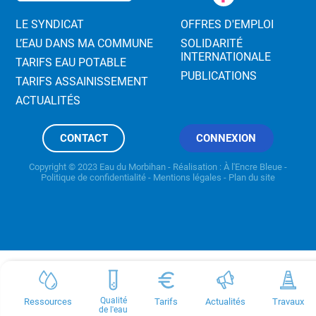
LE SYNDICAT
OFFRES D'EMPLOI
L’EAU DANS MA COMMUNE
SOLIDARITÉ
INTERNATIONALE
TARIFS EAU POTABLE
PUBLICATIONS
TARIFS ASSAINISSEMENT
ACTUALITÉS
CONTACT
CONNEXION
Copyright © 2023 Eau du Morbihan - Réalisation :
À l'Encre Bleue
-
Politique de confidentialité
-
Mentions légales
-
Plan du site
Qualité
Ressources
Tarifs
Actualités
Travaux
de l'eau