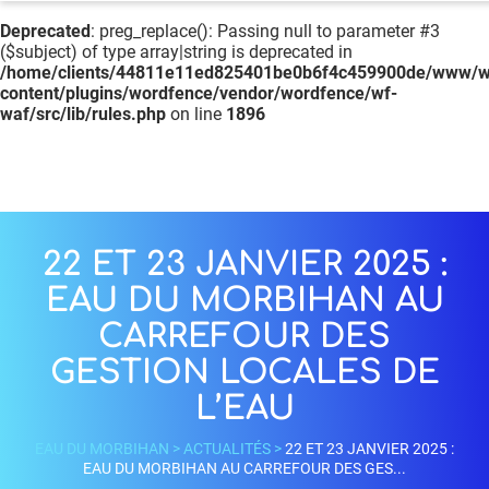
Deprecated
: preg_replace(): Passing null to parameter #3
($subject) of type array|string is deprecated in
/home/clients/44811e11ed825401be0b6f4c459900de/www/w
content/plugins/wordfence/vendor/wordfence/wf-
waf/src/lib/rules.php
on line
1896
22 ET 23 JANVIER 2025 :
EAU DU MORBIHAN AU
CARREFOUR DES
GESTION LOCALES DE
L’EAU
EAU DU MORBIHAN
>
ACTUALITÉS
>
22 ET 23 JANVIER 2025 :
EAU DU MORBIHAN AU CARREFOUR DES GES...