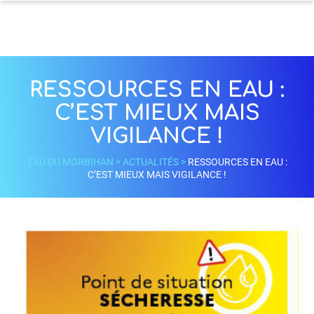
RESSOURCES EN EAU :
C’EST MIEUX MAIS
VIGILANCE !
EAU DU MORBIHAN
>
ACTUALITÉS
>
RESSOURCES EN EAU :
C’EST MIEUX MAIS VIGILANCE !