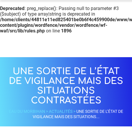
Deprecated
: preg_replace(): Passing null to parameter #3
($subject) of type array|string is deprecated in
/home/clients/44811e11ed825401be0b6f4c459900de/www/w
content/plugins/wordfence/vendor/wordfence/wf-
waf/src/lib/rules.php
on line
1896
UNE SORTIE DE L’ÉTAT
DE VIGILANCE MAIS DES
SITUATIONS
CONTRASTÉES
EAU DU MORBIHAN
>
ACTUALITÉS
>
UNE SORTIE DE L’ÉTAT DE
VIGILANCE MAIS DES SITUATIONS...